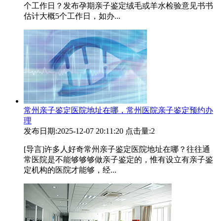
个工作日？发布孕期亲子鉴定绒毛或羊水检验意见书书
估计大概5个工作日，如办...
常州亲子鉴定医院地址在哪，常州医院亲子鉴定预约办
理
发布日期:2025-12-07 20:11:20
点击量:2
[导言]许多人好奇常州亲子鉴定医院地址在哪？往往通
常医院是不能够够够做亲子鉴定的，惟有设立有亲子鉴
定机构的医院才能够，经...