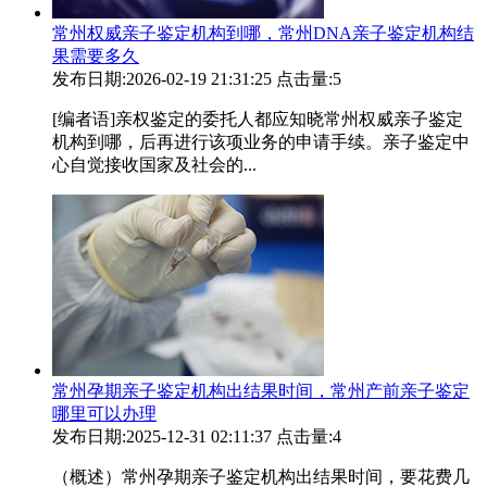
常州权威亲子鉴定机构到哪，常州DNA亲子鉴定机构结
果需要多久
发布日期:2026-02-19 21:31:25
点击量:5
[编者语]亲权鉴定的委托人都应知晓常州权威亲子鉴定
机构到哪，后再进行该项业务的申请手续。亲子鉴定中
心自觉接收国家及社会的...
常州孕期亲子鉴定机构出结果时间，常州产前亲子鉴定
哪里可以办理
发布日期:2025-12-31 02:11:37
点击量:4
（概述）常州孕期亲子鉴定机构出结果时间，要花费几