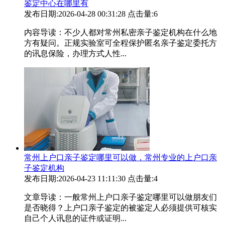
鉴定中心在哪里有
发布日期:2026-04-28 00:31:28
点击量:6
内容导读：不少人都对常州私密亲子鉴定机构在什么地
方有疑问。正规实验室可全程保护匿名亲子鉴定委托方
的讯息保险，办理方式人性...
常州上户口亲子鉴定哪里可以做，常州专业的上户口亲
子鉴定机构
发布日期:2026-04-23 11:11:30
点击量:4
文章导读：一般常州上户口亲子鉴定哪里可以做朋友们
是否晓得？上户口亲子鉴定的被鉴定人必须提供可核实
自己个人讯息的证件或证明...