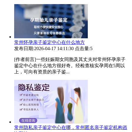
常州怀孕亲子鉴定中心在什么地方
发布日期:2026-04-17 14:11:30
点击量:5
[作者前言]一些妊娠期女同胞及其丈夫对常州怀孕亲子
鉴定中心在什么地方很好奇。经检查核实孕周在5周以
上，可向有资质的亲子鉴...
常州隐私亲子鉴定中心在哪，常州匿名亲子鉴定机构咨