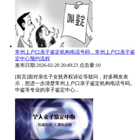
常州上户口亲子鉴定机构电话号码，常州上户口亲子鉴
定中心预约流程
发布日期:2026-02-20 20:49:23
点击量:10
[前言]面对亲生子女抚养权诉讼等疑问，好多网友表
示，想进一步清楚常州上户口亲子鉴定机构电话号码。
中鉴等专业的亲子鉴定中心...