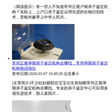
（阅读提示）有一些人不知道常州正规户籍亲子鉴定机
构？实际上，上户口亲子鉴定运用先进的生物识别技
术，受检对象带上中华人民共...
常州正规孕期亲子鉴定机构去哪找，常州孕期亲子鉴定
机构电话地址
发布日期:2026-03-07 10:49:28
点击量:6
(文章简介)不少妊妇都想在宝宝出生前知晓常州正规孕
期亲子鉴定机构去哪找。专业的亲子鉴定中心可应用多
项先进技术，胎儿基因片...