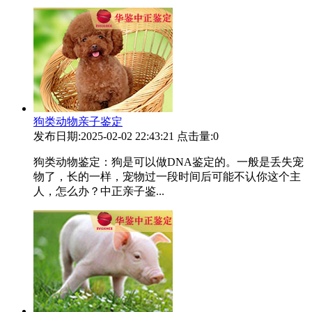
狗类动物亲子鉴定
发布日期:2025-02-02 22:43:21
点击量:0
狗类动物鉴定：狗是可以做DNA鉴定的。一般是丢失宠
物了，长的一样，宠物过一段时间后可能不认你这个主
人，怎么办？中正亲子鉴...