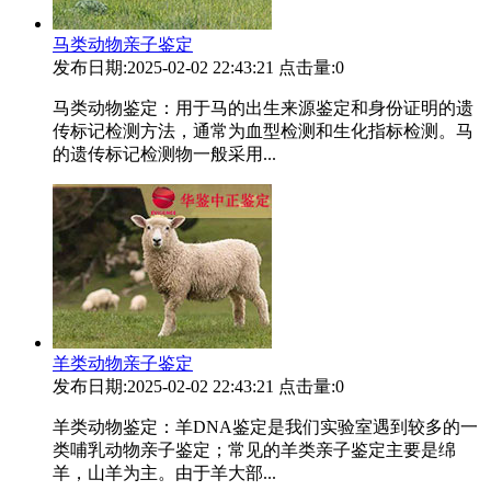
马类动物亲子鉴定
发布日期:2025-02-02 22:43:21
点击量:0
马类动物鉴定：用于马的出生来源鉴定和身份证明的遗
传标记检测方法，通常为血型检测和生化指标检测。马
的遗传标记检测物一般采用...
羊类动物亲子鉴定
发布日期:2025-02-02 22:43:21
点击量:0
羊类动物鉴定：羊DNA鉴定是我们实验室遇到较多的一
类哺乳动物亲子鉴定；常见的羊类亲子鉴定主要是绵
羊，山羊为主。由于羊大部...