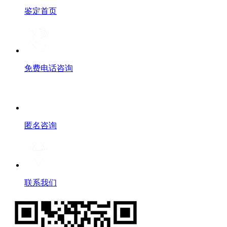
鉴定首页
免费电话咨询
匿名咨询
联系我们