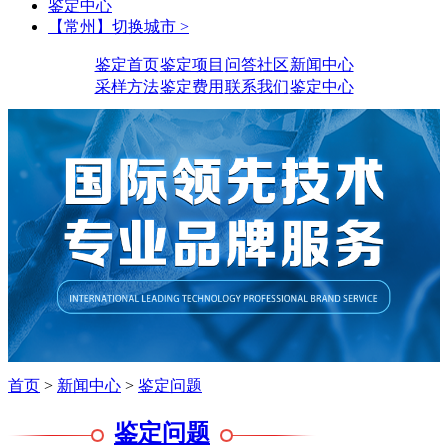
鉴定中心
【常州】切换城市 >
鉴定首页
鉴定项目
问答社区
新闻中心
采样方法
鉴定费用
联系我们
鉴定中心
首页
>
新闻中心
>
鉴定问题
鉴定问题