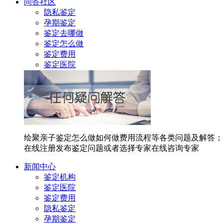
问答社区
隐私鉴定
孕期鉴定
鉴定去哪做
鉴定怎么做
鉴定费用
鉴定医院
绘聚亲子鉴定怎么做如何做费用流程等各类问题及解答；
在线注册发布鉴定问题或者选择专家在线咨询专家
新闻中心
鉴定机构
鉴定医院
鉴定费用
隐私鉴定
孕期鉴定