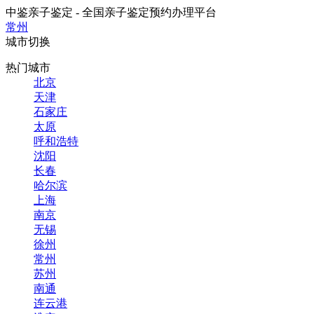
中鉴亲子鉴定 - 全国亲子鉴定预约办理平台
常州
城市切换
热门城市
北京
天津
石家庄
太原
呼和浩特
沈阳
长春
哈尔滨
上海
南京
无锡
徐州
常州
苏州
南通
连云港