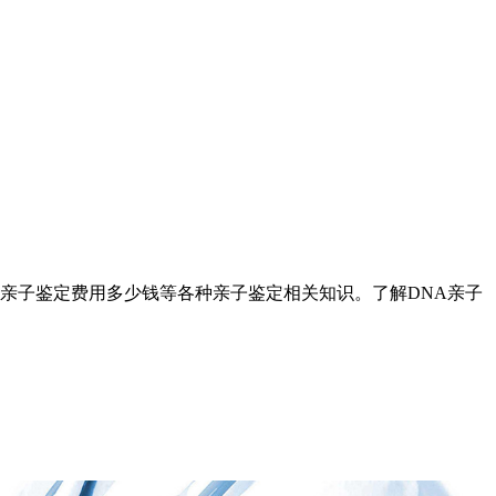
亲子鉴定费用多少钱等各种亲子鉴定相关知识。了解DNA亲子