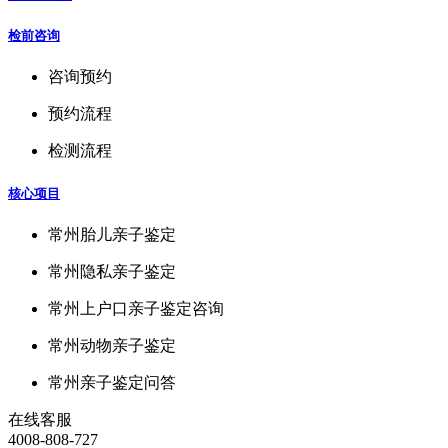
检前咨询
咨询预约
预约流程
检测流程
核心项目
常州胎儿亲子鉴定
常州隐私亲子鉴定
常州上户口亲子鉴定咨询
常州动物亲子鉴定
常州亲子鉴定问答
在线客服
4008-808-727