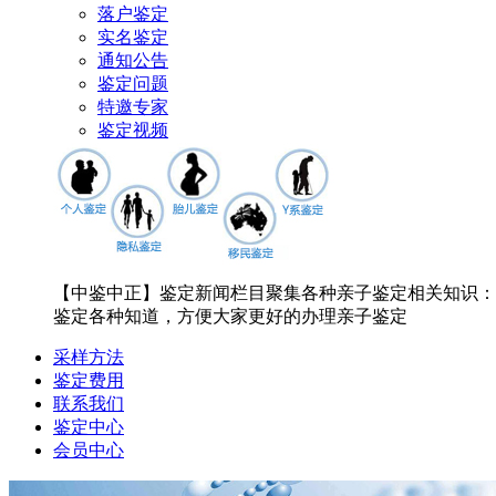
落户鉴定
实名鉴定
通知公告
鉴定问题
特邀专家
鉴定视频
【中鉴中正】鉴定新闻栏目聚集各种亲子鉴定相关知识：
鉴定各种知道，方便大家更好的办理亲子鉴定
采样方法
鉴定费用
联系我们
鉴定中心
会员中心