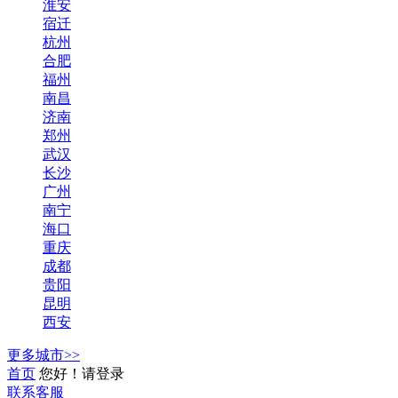
淮安
宿迁
杭州
合肥
福州
南昌
济南
郑州
武汉
长沙
广州
南宁
海口
重庆
成都
贵阳
昆明
西安
更多城市>>
首页
您好！请登录
联系客服