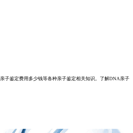
亲子鉴定费用多少钱等各种亲子鉴定相关知识。了解DNA亲子