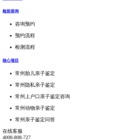
检前咨询
咨询预约
预约流程
检测流程
核心项目
常州胎儿亲子鉴定
常州隐私亲子鉴定
常州上户口亲子鉴定咨询
常州动物亲子鉴定
常州亲子鉴定问答
在线客服
4008-808-727