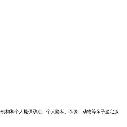
社会机构和个人提供孕期、个人隐私、亲缘、动物等亲子鉴定服