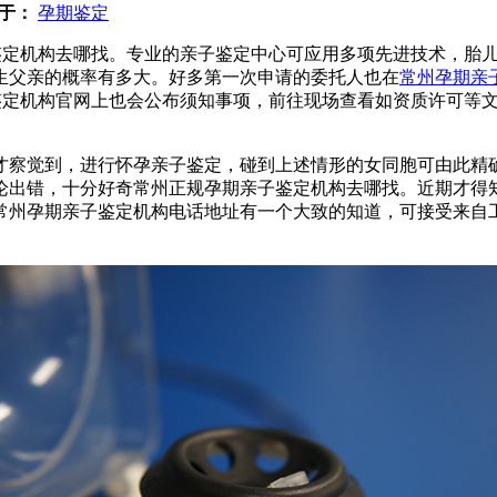
于：
孕期鉴定
子鉴定机构去哪找。专业的亲子鉴定中心可应用多项先进技术，胎
生父亲的概率有多大。好多第一次申请的委托人也在
常州孕期亲
要讲明，鉴定机构官网上也会公布须知事项，前往现场查看如资质许
才察觉到，进行怀孕亲子鉴定，碰到上述情形的女同胞可由此精
论出错，十分好奇常州正规孕期亲子鉴定机构去哪找。近期才得
常州孕期亲子鉴定机构电话地址有一个大致的知道，可接受来自