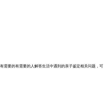
有需要的有需要的人解答生活中遇到的亲子鉴定相关问题，可