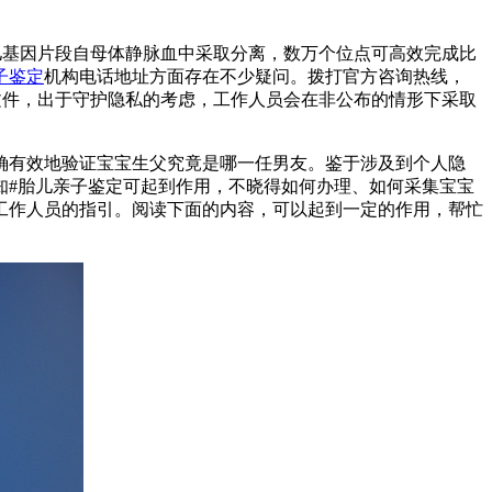
儿基因片段自母体静脉血中采取分离，数万个位点可高效完成比
子鉴定
机构电话地址方面存在不少疑问。拨打官方咨询热线，
可等文件，出于守护隐私的考虑，工作人员会在非公布的情形下采取
确有效地验证宝宝生父究竟是哪一任男友。鉴于涉及到个人隐
知#胎儿亲子鉴定可起到作用，不晓得如何办理、如何采集宝宝
工作人员的指引。阅读下面的内容，可以起到一定的作用，帮忙