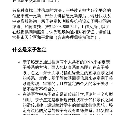
在电话中交流事情可以了。
有多种查找上述信息的方法，一些读者担忧各个平台的
信息未统一更新，部分关键信息更新滞后，请赶快联系
中鉴客服咨询，亲子鉴定检测服务机构设立了哪些问询
渠道、如何查找。拨打4008-808-727，工作人员可以了
在线提供问询服务，认为现场沟通相对有保证，请前往
常州市天宁区和平北路（咨询办理需提前预约）。
什么是亲子鉴定
亲子鉴定是通过检测两个人共有的DNA来鉴定亲
子关系的方法。两人包括直系血亲即存在亲子关
系，总之，亲子关系乃指血缘最近的直系血亲之间
的关系。就此，基于等位基因等信息来鉴定亲子关
系是客观、牢靠的，且在鉴定两个人的亲子关系上
是不会有不符合的。
在法医学中亲子鉴定是遗传统计学理论的一个典型
利用。亲子鉴定是根据遗传性状在子代和亲代之间
的遗传规律，通过统计学中的似然比检测思想，鉴
定有议论的父母与孩子有没有血缘关系。非父排除