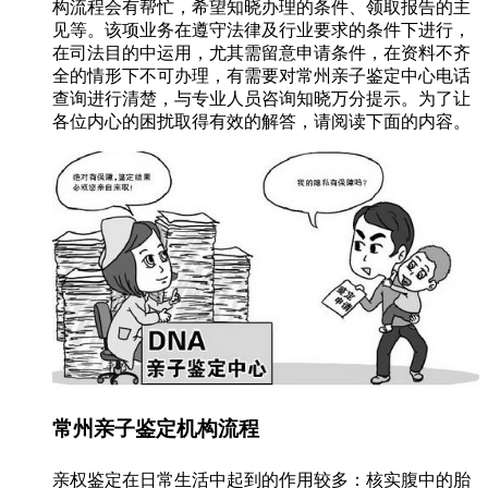
构流程会有帮忙，希望知晓办理的条件、领取报告的主
见等。该项业务在遵守法律及行业要求的条件下进行，
在司法目的中运用，尤其需留意申请条件，在资料不齐
全的情形下不可办理，有需要对常州亲子鉴定中心电话
查询进行清楚，与专业人员咨询知晓万分提示。为了让
各位内心的困扰取得有效的解答，请阅读下面的内容。
常州亲子鉴定机构流程
亲权鉴定在日常生活中起到的作用较多：核实腹中的胎