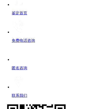
鉴定首页
免费电话咨询
匿名咨询
联系我们