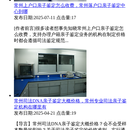
常州上户口亲子鉴定怎么收费，常州落户口亲子鉴定中
心到哪
发布日期:2025-07-11
点击量:17
[作者前言]很多读者想事先知晓常州上户口亲子鉴定怎
么收费，支持办理户籍亲子鉴定业务的机构在制定价格
时都会遵循司法鉴定规范...
常州司法DNA亲子鉴定大概价格，常州专业司法亲子鉴
定机构在哪里有
发布日期:2025-04-21
点击量:19
【导言】常州司法DNA亲子鉴定大概价格？会不会受样
本数量的影响？关于司法亲子鉴定的价格准则，实行透