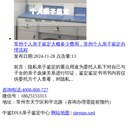
常州个人亲子鉴定大概多少费用，常州个人亲子鉴定办
理流程
发布日期:2024-11-28
点击量:13
前言：隐私亲子鉴定的重点用途为委托人私下对自己与
子女的亲子血缘关系进行印证，鉴定鉴定书书书内容仅
供委托方个人查看，对隐私...
咨询电话:4008-808-727
微信号：18625153313
地址：常州市天宁区和平北路（咨询办理需提前预约）
中鉴DNA亲子鉴定中心
网站地图
|
sitemap.xml