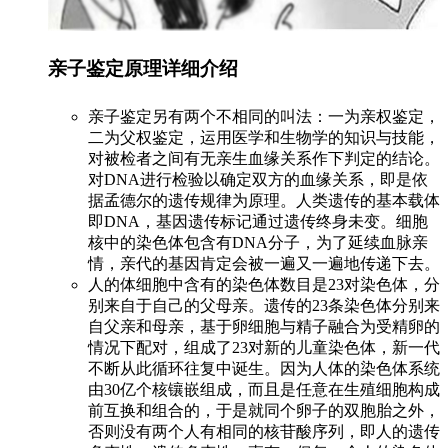
亲子鉴定原理详细介绍
亲子鉴定另有两个不相同的叫法：一为亲权鉴定，
二为父权鉴定，运用医学和生物学的知识与技能，
对被检者之间有无亲生血缘关系作下判定的结论。
对DNA进行检验以确定双方的血缘关系，即是依
据孟德尔的遗传规律为原理。人类遗传的基本载体
即DNA，基因遗传标记通过遗传终身未变。细胞
核中的染色体包含有DNA分子，为了延续血脉亲
情，亲代的基因肯定会被一遍又一遍地传递下去。
人的体细胞中含有的染色体数目是23对染色体，分
别来自于自己的父母亲。遗传的23条染色体分别来
自父亲和母亲，基于卵细胞与精子融合为受精卵的
情况下配对，组成了23对新的儿童染色体，新一代
不断从此循环往复中诞生。因为人体的染色体系统
由30亿个核镶嵌组成，而且是任意在生殖细胞构成
前互换和组合的，于是就同个卵子的双胞胎之外，
否则没有两个人有相同的核苷酸序列，即人的遗传