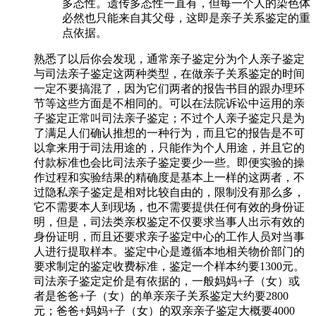
多态性。遗传多态性一直有，但每一个人的染色体
必然也只能来自其父母，这即是亲子关系鉴定的重
点依据。
熟悉了以后你会发现，通常亲子鉴定分为个人亲子鉴定
与司法亲子鉴定这两种类型，在做亲子关系鉴定的时间
一定不要搞混了，因为它们两者的报告书目的跟办理环
节等这些方面是不相同的。可以在法院诉讼中运用的亲
子鉴定正常叫司法亲子鉴定；不过个人亲子鉴定只是为
了满足人们确认推想的一种行为，而且它的报告是不可
以拿来用于司法用途的，只能作为个人用途，并且它的
付款标准也会比司法亲子鉴定要少一些。即便实验的操
作过程和实验结果的精确度是基本上一样的这两者，不
过隐私亲子鉴定是相对比较自由的，限制没有那么多，
它不需要本人到现场，也不需要提供任何有效的身份证
明，但是，司法类亲权鉴定不仅要求当事人出示有效的
身份证明，而且还要求亲子鉴定中心的工作人员对当事
人进行提取样本。鉴定中心是遵循本地相关物价部门的
要求制定的鉴定收费标准，鉴定一个样本约要1300元。
司法亲子鉴定定价是有依据的，一般妈妈+子（女）或
者是爸爸+子（女）的单亲亲子关系鉴定大约要2800
元；爸爸+妈妈+子（女）的双亲亲子鉴定大概要4000