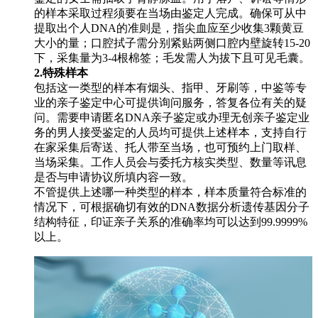
的样本采取过程须要在当场由鉴定人完成。确保可从中
提取出个人DNA的准则是，指尖血应至少收集3颗黄豆
大小的量；口腔拭子需分别紧贴两侧口腔内壁旋转15-20
下，采集量为3-4根棉签；毛发需人为拔下且可见毛囊。
2.特殊样本
包括这一类型的样本有烟头、指甲、牙刷等，中鉴等专
业的亲子鉴定中心可提供询问服务，答复各位有关的疑
问。需要申请匿名DNA亲子鉴定或办理无创亲子鉴定业
务的男人接受鉴定的人员均可提供上述样本，支持自行
在家采集后寄送、托人带至当场，也可预约上门取样、
当场采集。工作人员会与委托方核实类型、数量等讯息
是否与申请协议所填内容一致。
不管提供上述哪一种类型的样本，样本质量符合标准的
情况下，可根据确切有效的DNA数据分析遗传基因分子
结构特征，印证亲子关系的准确率均可以达到99.9999%
以上。