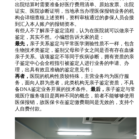
出院结算时需要准备好医疗费用清单、原始发票、出院
证实、医院诊断证明，当地承当办理医保报销业务的机
构会详细查核上述资料，资料审核通过的参保人员会接
到汇入本人账户的报销资本。
有些人不了解亲子鉴定流程，认为在医院就可以做亲子
鉴定，其实不然。小编想告诉大家的是：
最先，
亲子关系鉴定与平常医学测验性质不一样，包含
生物技术类鉴定，鉴别父母和子女之间是否有存在血缘
亲子关系。该项鉴定不等同于疾病诊断，拥有资质的亲
子鉴定中心会全程指引被鉴定人进行业务的申请、办
理，出具有效且准确的鉴定意见书；
再者，
医院的机构性质较特殊，主营业务均为医疗服
务，面向人群为患者，此类机构无亲子鉴定资质，不具
备DNA鉴定业务开展的技术条件。
最后，
亲子鉴定与常
规医疗服务项目是两种不同的概念，前者不能够够使用
医保报销，故医保卡在鉴定缴费期间是无效的，支持个
人自费付款。