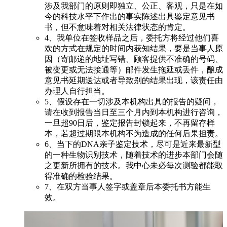
涉及我部门的原则即独立、公正、客观，只是在如
今的科技水平下作出的事实陈述出具鉴定意见书
书，但不意味着对相关法律状态的肯定。
4、我单位在签收样品之后，委托方将经过他们喜
欢的方式在规定的时间内获知结果，要是当事人原
因（寄邮递的地址写错、顾客提供不准确的号码、
被变更或无法接通等）邮件发生拖延或丢件，酿成
意见书延期送达或者导致别的结果出现，该责任由
办理人自行担当。
5、假设存在一切涉及本机构出具的报告的疑问，
请在收到报告当日至三个月内到本机构进行咨询，
一旦超90日后，鉴定报告封锁起来，不再留存样
本，若超过期限本机构不为造成的任何后果担责。
6、当下的DNA亲子鉴定技术，尽可是近来最新型
的一种生物识别技术，随着技术的进步本部门会随
之更新所拥有的技术。我中心未必每次测验都能取
得准确的检验结果。
7、在双方当事人签字或盖章后本委托书方能生
效。