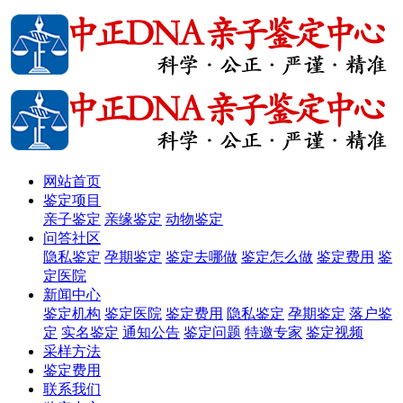
网站首页
鉴定项目
亲子鉴定
亲缘鉴定
动物鉴定
问答社区
隐私鉴定
孕期鉴定
鉴定去哪做
鉴定怎么做
鉴定费用
鉴
定医院
新闻中心
鉴定机构
鉴定医院
鉴定费用
隐私鉴定
孕期鉴定
落户鉴
定
实名鉴定
通知公告
鉴定问题
特邀专家
鉴定视频
采样方法
鉴定费用
联系我们