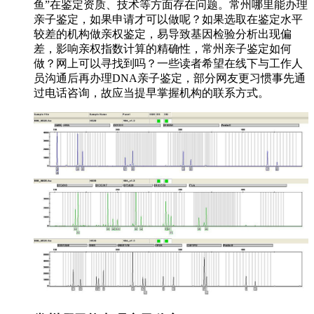
鱼”在鉴定资质、技术等方面存在问题。常州哪里能办理
亲子鉴定，如果申请才可以做呢？如果选取在鉴定水平
较差的机构做亲权鉴定，易导致基因检验分析出现偏
差，影响亲权指数计算的精确性，常州亲子鉴定如何
做？网上可以寻找到吗？一些读者希望在线下与工作人
员沟通后再办理DNA亲子鉴定，部分网友更习惯事先通
过电话咨询，故应当提早掌握机构的联系方式。