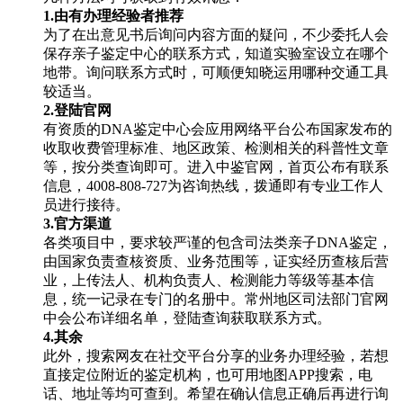
1.由有办理经验者推荐
为了在出意见书后询问内容方面的疑问，不少委托人会
保存亲子鉴定中心的联系方式，知道实验室设立在哪个
地带。询问联系方式时，可顺便知晓运用哪种交通工具
较适当。
2.登陆官网
有资质的DNA鉴定中心会应用网络平台公布国家发布的
收取收费管理标准、地区政策、检测相关的科普性文章
等，按分类查询即可。进入中鉴官网，首页公布有联系
信息，4008-808-727为咨询热线，拨通即有专业工作人
员进行接待。
3.官方渠道
各类项目中，要求较严谨的包含司法类亲子DNA鉴定，
由国家负责查核资质、业务范围等，证实经历查核后营
业，上传法人、机构负责人、检测能力等级等基本信
息，统一记录在专门的名册中。常州地区司法部门官网
中会公布详细名单，登陆查询获取联系方式。
4.其余
此外，搜索网友在社交平台分享的业务办理经验，若想
直接定位附近的鉴定机构，也可用地图APP搜索，电
话、地址等均可查到。希望在确认信息正确后再进行询