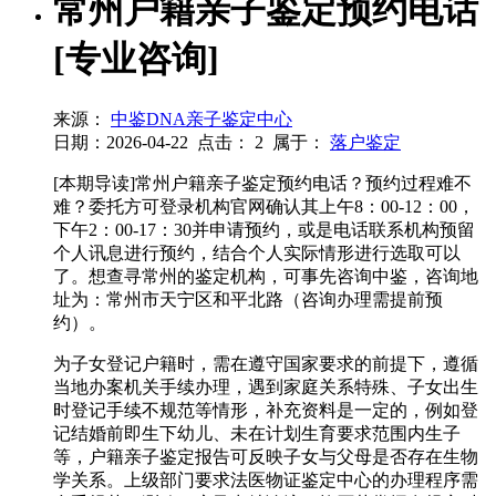
常州户籍亲子鉴定预约电话
[专业咨询]
来源：
中鉴DNA亲子鉴定中心
日期：2026-04-22
点击：
2
属于：
落户鉴定
[本期导读]常州户籍亲子鉴定预约电话？预约过程难不
难？委托方可登录机构官网确认其上午8：00-12：00，
下午2：00-17：30并申请预约，或是电话联系机构预留
个人讯息进行预约，结合个人实际情形进行选取可以
了。想查寻常州的鉴定机构，可事先咨询中鉴，咨询地
址为：常州市天宁区和平北路（咨询办理需提前预
约）。
为子女登记户籍时，需在遵守国家要求的前提下，遵循
当地办案机关手续办理，遇到家庭关系特殊、子女出生
时登记手续不规范等情形，补充资料是一定的，例如登
记结婚前即生下幼儿、未在计划生育要求范围内生子
等，户籍亲子鉴定报告可反映子女与父母是否存在生物
学关系。上级部门要求法医物证鉴定中心的办理程序需