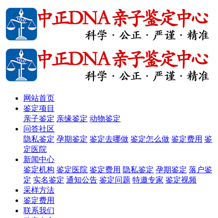
网站首页
鉴定项目
亲子鉴定
亲缘鉴定
动物鉴定
问答社区
隐私鉴定
孕期鉴定
鉴定去哪做
鉴定怎么做
鉴定费用
鉴
定医院
新闻中心
鉴定机构
鉴定医院
鉴定费用
隐私鉴定
孕期鉴定
落户鉴
定
实名鉴定
通知公告
鉴定问题
特邀专家
鉴定视频
采样方法
鉴定费用
联系我们