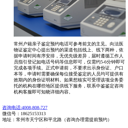
常州户籍亲子鉴定预约电话可参考前文的主见。向法医
物证鉴定中心提出预约的渠道包括线上、线下两种，依
据申请时间有序安排，无优先级差异，届时遵循工作人
员指引登记如电话号码等信息即可，仅需约5-6分钟即可
完成各项手续。正式申请前，不要求出示身份证、户口
本等，申请时需要确保每位接受鉴定的人员均可提供有
效期内的身份证明材料。如果想核实可受理该项业务委
托的机构在哪些地区提供线下服务，联系中鉴鉴定咨询
机构客服即可知晓详细内容。
咨询电话:4008-808-727
微信号：18625153313
地址：常州市天宁区和平北路（咨询办理需提前预约）