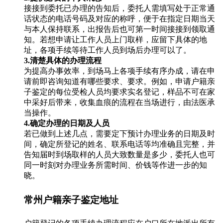
接接到委托已办理的告知后，委托人需填写处于正常通
话状态的电话号码及对应的称呼，便于在指定日期当天
与本人保持联系，出报告后也可第一时间接接到领取通
知。若想申请让工作人员上门取样，应留下具体的地
址，各项手续等待工作人员到场后办理可以了。
3.清楚具体的办理流程
为提高办事效率，到场马上各项手续有序办成，请在申
请前即咨询知道有哪些要求、要求。例如，申请户籍亲
子鉴定的每位受检人员均要求实名登记，样品不可在家
中采好后带来，收集血痕的流程在当场进行，由法医承
当操作。
4.确定办理的日期及人员
若已做到上述几点，需要定下预计办理业务的日期及时
间，确定所登记的姓名、联系电话等均准确且完整，并
告知届时到场取样的人员大致数量是多少，委托人也可
同一时刻对办理业务所需时间、价钱等作进一步的知
晓。
常州户籍亲子鉴定地址