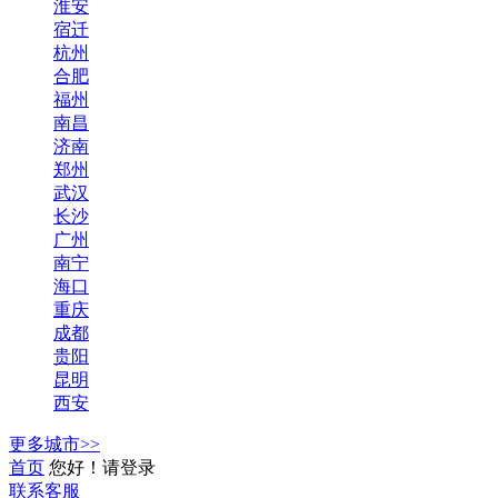
淮安
宿迁
杭州
合肥
福州
南昌
济南
郑州
武汉
长沙
广州
南宁
海口
重庆
成都
贵阳
昆明
西安
更多城市>>
首页
您好！请登录
联系客服