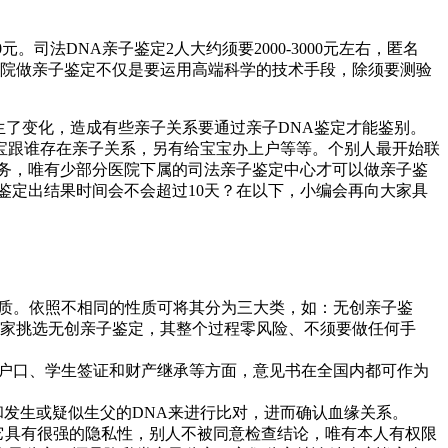
司法DNA亲子鉴定2人大约须要2000-3000元左右，匿名
？医院做亲子鉴定不仅是要运用高端科学的技术手段，除须要测验
生了变化，造成有些亲子关系要通过亲子DNA鉴定才能鉴别。
宝跟谁存在亲子关系，另有给宝宝办上户等等。个别人最开始联
务，唯有少部分医院下属的司法亲子鉴定中心才可以做亲子鉴
鉴定出结果时间会不会超过10天？在以下，小编会再向大家具
用性质。依照不相同的性质可将其分为三大类，如：无创亲子鉴
大家挑选无创亲子鉴定，其整个过程零风险、不须要做任何手
儿落户口、学生签证和财产继承等方面，意见书在全国内都可作为
和发生或疑似生父的DNA来进行比对，进而确认血缘关系。
检，它具有很强的隐私性，别人不被同意检查结论，唯有本人有权限