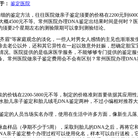
于：
鉴定医院
鉴定方法，往往医院做亲子鉴定须要的价格在2200元到6000元。
大概4500元不等。常州医院办理DNA鉴定出结果时间是何时
约须要2个星期左右的测验限期可以拿到测验结论。
齐眉”等家庭观念的淡化，一些人对男女人感情的主见也渐渐发
除去老公以外，还和其它异性在一起以致意外妊娠，想确定胎宝
细情况。医院提供的是临床医学服务，不能够够专门提供的鉴定服
。常州医院做亲子鉴定费用会不会有区别？常州医院办理DNA
价钱在2200-5800元不等，制定的价格准则首要依据其应
水胎儿亲子鉴定和胎儿绒毛DNA鉴定两种，不过小编相对推荐
，须要被鉴定的人员当场实名办理，使用在生活中许多方面，像新生
静脉血样品（孕期不少于5周），采取到胎儿的DNA之后，再将它
；隐私DNA亲子鉴定整个办理过程可以使用化名，样本可以自行送