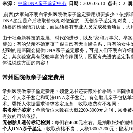
来源：
中鉴DNA亲子鉴定中心
日期：
2026-06-10
点击：
2
属
[前言]大家知不明白常州医院做亲子鉴定费用须要多少？依据详细的
DNA鉴定是产后收取价钱相对便宜的，无创亲子鉴定相对贵，
须要的检验能力认证，而且须要有专业人员完成检验项目，大
由于社会新科技的发展、时代的进步，以及“家和万事兴、举案
譬如：有的父亲不确定孩子跟自己有无血缘关系，再有的女生
想到的是医院会提供DNA亲子鉴定服务，可是人们不明白详
定，其实验室具有经验丰富的专家团队，匹配有先进的鉴定装备
体说说这方面的内容！
常州医院做亲子鉴定费用
常州医院做亲子鉴定费用？领意见书还要额外价格吗？医院收取的
定、个人亲子鉴定和司法DNA亲子鉴定。有创胎儿亲子包括羊
术。委托人依据需求请求鉴定服务，收取收费有不相同：
实名亲子鉴定：
单亲价位大致在大概2200-3000元之间
有效的司法依据。
无创胎儿遗传标记检测：
每例在4600元左右。是抽取妊妇的
个人DNA亲子鉴定：
收取价格不贵，大概1800-2200元