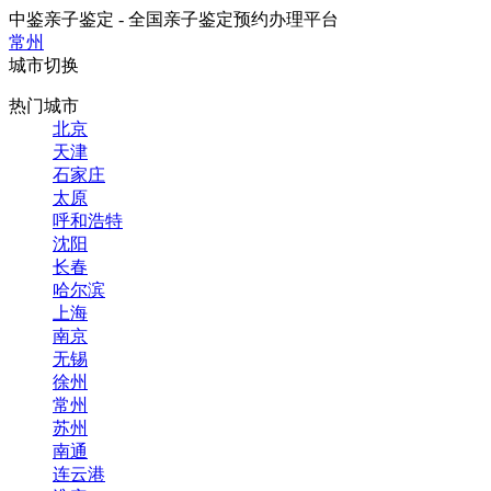
中鉴亲子鉴定 - 全国亲子鉴定预约办理平台
常州
城市切换
热门城市
北京
天津
石家庄
太原
呼和浩特
沈阳
长春
哈尔滨
上海
南京
无锡
徐州
常州
苏州
南通
连云港