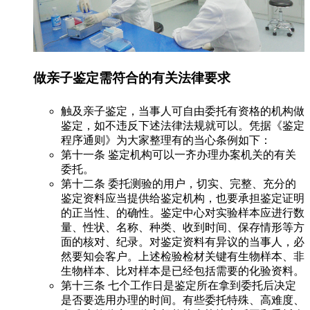
做亲子鉴定需符合的有关法律要求
触及亲子鉴定，当事人可自由委托有资格的机构做
鉴定，如不违反下述法律法规就可以。凭据《鉴定
程序通则》为大家整理有的当心条例如下：
第十一条 鉴定机构可以一齐办理办案机关的有关
委托。
第十二条 委托测验的用户，切实、完整、充分的
鉴定资料应当提供给鉴定机构，也要承担鉴定证明
的正当性、的确性。鉴定中心对实验样本应进行数
量、性状、名称、种类、收到时间、保存情形等方
面的核对、纪录。对鉴定资料有异议的当事人，必
然要知会客户。上述检验检材关键有生物样本、非
生物样本、比对样本是已经包括需要的化验资料。
第十三条 七个工作日是鉴定所在拿到委托后决定
是否要选用办理的时间。有些委托特殊、高难度、