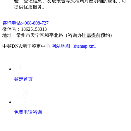
验，登记信息、发放报告等流程均对应明确的规范，可
提供优质服务。
咨询电话:4008-808-727
微信号：18625153313
地址：常州市天宁区和平北路（咨询办理需提前预约）
中鉴DNA亲子鉴定中心
网站地图
|
sitemap.xml
鉴定首页
免费电话咨询