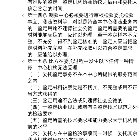
有难度的鉴定，鉴定机构协商协议之后再和委托人
确定鉴定的时间。
第十四条 测验中心必须要进行审核检验委托检验
事宜、测验资料等。对以是符合本中心测验业务内
的，鉴定用途不违背社会公德，鉴定所需要的鉴定
材料能够满足的，应许以办理。至于鉴定样本不完
整、不充分，得不到鉴定核准的，鉴定人应当把鉴
定材料补充完整；在补充收取可以符合鉴定需求
的，应能给以办理。
第十五条 比方在委托过程中发生以下任何一种情
形，中心机构无法受理：
（一）委托鉴定事务不在本中心所提供的服务范围
之内；
（二）鉴定材料被察觉是不切实、不完整或用不正
当方式获得的；
（三）鉴定用途不合法或则违背社会公德的；
（四）于鉴定执业规则或者有关鉴定技术规范之外
的检验要求；
（五）鉴定所需的技术要求和能力要求大于机构目
前的水平；
（六）委托方在中鉴检验事项同一时候，委托其余
测验机构进行DNA鉴定的；