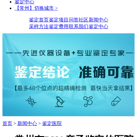
鉴定中心
【常州】切换城市 >
鉴定首页
鉴定项目
问答社区
新闻中心
采样方法
鉴定费用
联系我们
鉴定中心
首页
>
新闻中心
>
鉴定医院