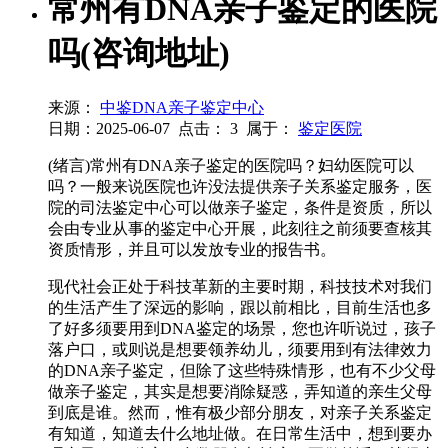
常州有DNA亲子鉴定的医院
吗(咨询地址)
来源：
中鉴DNA亲子鉴定中心
日期：2025-06-07
点击：
3
属于：
鉴定医院
(绪言)常州有DNA亲子鉴定的医院吗？妇幼医院可以
吗？一般来说医院也许没法提供亲子关系鉴定服务，医
院的司法鉴定中心可以做亲子鉴定，条件是资质，所以
会由专业从事的鉴定中心开展，此刻往之前须要查核其
资质情形，并且可以发放专业的报告书。
现代社会正处于科技革新的主要时期，科技技术对我们
的生活产生了深远的影响，跟以前相比，目前生活也多
了好多须要用到DNA鉴定的场景，您也许听说过，孩子
落户口，或则说是想要领养幼儿，须要用到有法律效力
的DNA亲子鉴定，但除了这些特殊情形，也有不少父母
做亲子鉴定，其实是想要消除疑惑，弄知道的亲生父母
到底是谁。然而，惟有极少部分朋友，对亲子关系鉴定
有知道，知道去什么地址做。在日常生活中，想到要办