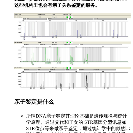
这些机构里也会有亲子关系鉴定的服务。
亲子鉴定是什么
所谓DNA亲子鉴定其理论基础是遗传规律与统计
学原理。通过父代和子女的 STR基因分型讯息如
STR位点等来做亲子鉴定，通过统计学中的似然比