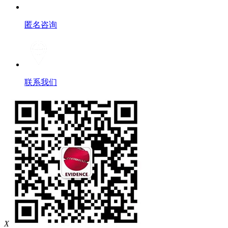
匿名咨询
联系我们
X