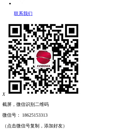
联系我们
X
截屏，微信识别二维码
微信号：
18625153313
（点击微信号复制，添加好友）