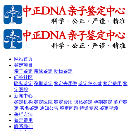
网站首页
鉴定项目
亲子鉴定
亲缘鉴定
动物鉴定
问答社区
隐私鉴定
孕期鉴定
鉴定去哪做
鉴定怎么做
鉴定费用
鉴
定医院
新闻中心
鉴定机构
鉴定医院
鉴定费用
隐私鉴定
孕期鉴定
落户鉴
定
实名鉴定
通知公告
鉴定问题
特邀专家
鉴定视频
采样方法
鉴定费用
联系我们