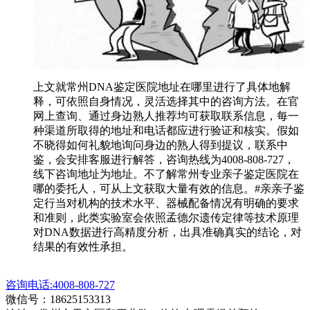
上文就常州DNA鉴定医院地址在哪里进行了具体地解
释，可依照自身情况，灵活选择其中的咨询方法。在官
网上查询、通过身边熟人推荐均可获取联系信息，每一
种渠道所取得的地址和电话都应进行验证和核实。假如
不晓得如何礼貌地询问身边的熟人得到提议，联系中
鉴，会安排客服进行解答，咨询热线为4008-808-727，
线下咨询地址为地址。不了解常州专业亲子鉴定医院在
哪的委托人，可从上文获取大量有效的信息。#亲亲子鉴
定行当对机构的技术水平、器械配备情况有明确的要求
和准则，此类实验室会依照孟德尔遗传定律等技术原理
对DNA数据进行高精度分析，出具准确真实的结论，对
结果的有效性承担。
咨询电话:4008-808-727
微信号：18625153313