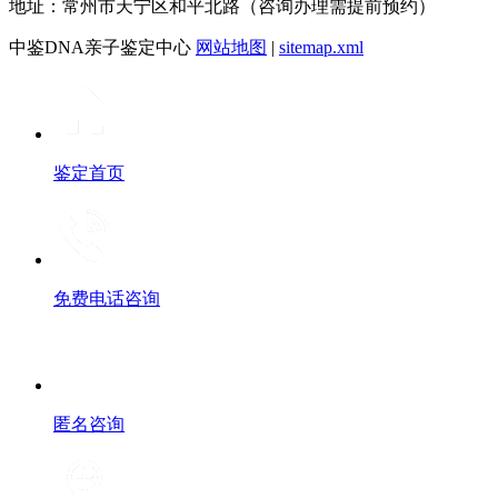
地址：常州市天宁区和平北路（咨询办理需提前预约）
中鉴DNA亲子鉴定中心
网站地图
|
sitemap.xml
鉴定首页
免费电话咨询
匿名咨询