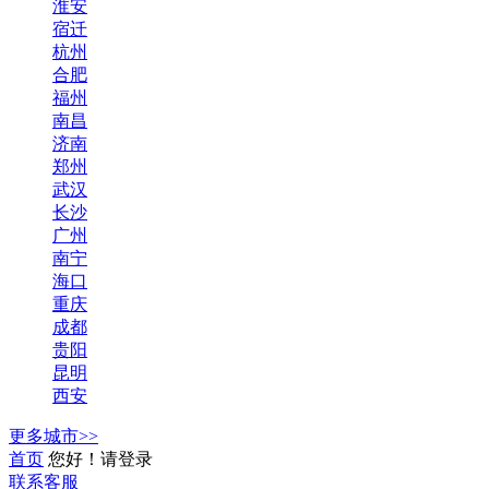
淮安
宿迁
杭州
合肥
福州
南昌
济南
郑州
武汉
长沙
广州
南宁
海口
重庆
成都
贵阳
昆明
西安
更多城市>>
首页
您好！请登录
联系客服