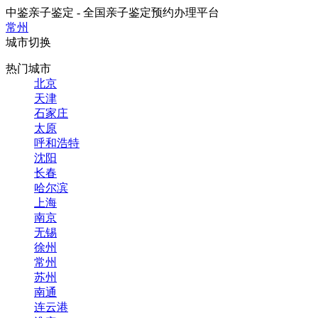
中鉴亲子鉴定 - 全国亲子鉴定预约办理平台
常州
城市切换
热门城市
北京
天津
石家庄
太原
呼和浩特
沈阳
长春
哈尔滨
上海
南京
无锡
徐州
常州
苏州
南通
连云港