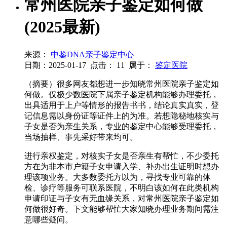
常州医院亲子鉴定如何做
(2025最新)
来源：
中鉴DNA亲子鉴定中心
日期：2025-01-17
点击：
11
属于：
鉴定医院
（摘要）很多网友都想进一步知晓常州医院亲子鉴定如
何做。仅极少数医院下属亲子鉴定机构能够办理委托，
出具适用于上户等情形的报告书书，结论真实真实，登
记信息需以身份证等证件上的为准。若想隐秘地核实与
子女是否为亲生关系，专业的鉴定中心能够受理委托，
当场抽样、事先采好带来均可。
进行亲权鉴定，对核实子女是否亲生有帮忙，不少委托
方在为非本市户籍子女申请入学、补办出生证明时想办
理该项业务。大多数委托方以为，寻找专业可靠的体
检、诊疗等服务可联系医院，不明白该如何在此类机构
申请印证与子女有无血缘关系，对常州医院亲子鉴定如
何做很好奇。下文能够帮忙大家知晓办理业务期间需注
意哪些疑问。