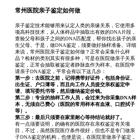
常州医院亲子鉴定如何做
亲子鉴定技术能够用来认定人类的亲缘关系，它使用多
项高科技技术，从人体样品中抽取出有效的DNA片段，
查验父母和孩子之间的DNA匹配度，帮你找出孩子的亲
生父母。于是，做DNA鉴定，须要做好抽样准备。详细
来说，常州医院亲子鉴定如何做？正常会采集什么样
品？检材的类别其实有很多种，可是在医院做亲子关系
鉴定，正常会抽取被鉴定者静脉血作为样本。在医院申
请亲子DNA鉴定，平常会有以下这几步：
第一步：去医院之前，记得携带好证件，包括身份证、
出生证、户口薄等，而且向工作人员提交亲权鉴定申
请、填写委托书等，然后缴纳鉴定价钱。
第二步：专业的抽样工作人员，会过来为你采集DNA样
本，无须自己费心（医院的常用样本有血液、口腔拭子
等）。
第三步：最后只须要在家里耐心等待结论就好了。
有一点须要说明，的确有的医院存在亲权鉴定有关项
目，不过，虽然医院医疗条件很好，但也不是专门做亲
子DNA鉴定的机构，也便是说，在医院里做亲子鉴定，