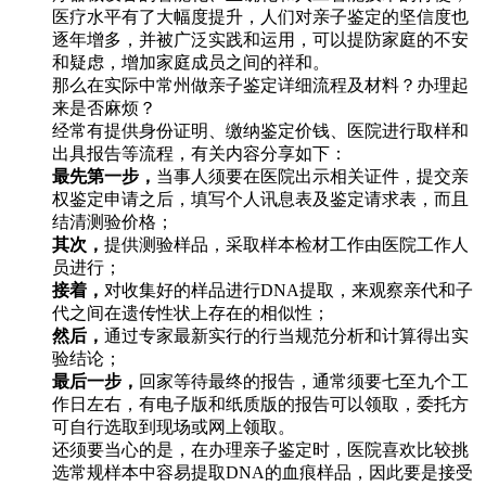
医疗水平有了大幅度提升，人们对亲子鉴定的坚信度也
逐年增多，并被广泛实践和运用，可以提防家庭的不安
和疑虑，增加家庭成员之间的祥和。
那么在实际中常州做亲子鉴定详细流程及材料？办理起
来是否麻烦？
经常有提供身份证明、缴纳鉴定价钱、医院进行取样和
出具报告等流程，有关内容分享如下：
最先第一步，
当事人须要在医院出示相关证件，提交亲
权鉴定申请之后，填写个人讯息表及鉴定请求表，而且
结清测验价格；
其次，
提供测验样品，采取样本检材工作由医院工作人
员进行；
接着，
对收集好的样品进行DNA提取，来观察亲代和子
代之间在遗传性状上存在的相似性；
然后，
通过专家最新实行的行当规范分析和计算得出实
验结论；
最后一步，
回家等待最终的报告，通常须要七至九个工
作日左右，有电子版和纸质版的报告可以领取，委托方
可自行选取到现场或网上领取。
还须要当心的是，在办理亲子鉴定时，医院喜欢比较挑
选常规样本中容易提取DNA的血痕样品，因此要是接受